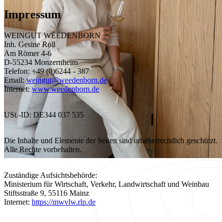
Impressum
WEINGUT WEEDENBORN
Inh. Gesine Roll
Am Römer 4-6
D-55234 Monzernheim
Telefon: +49 (0)6244 - 387
Email:
weingut@weedenborn.de
Internet:
www.weedenborn.de
USt.-ID: DE344 037 535
Die Inhalte und Elemente der Seiten sind urheberrechtlich geschützt.
Alle Rechte vorbehalten.
Zuständige Aufsichtsbehörde:
Ministerium für Wirtschaft, Verkehr, Landwirtschaft und Weinbau
Stiftsstraße 9, 55116 Mainz
Internet:
https://mwvlw.rlp.de